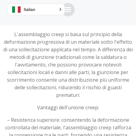
Questa tecnica, utilizzata in particolare dalle rivettatrici
Italian
orbitali e radiali, offre numerosi vantaggi rispetto ai
metodi tradizionali.
L'assemblaggio creep si basa sul principio della
deformazione progressiva di un materiale sotto l'effetto
di una sollecitazione applicata nel tempo. A differenza dei
metodi di giunzione tradizionali come la saldatura o
l'avvitamento, che possono provocare notevoli
sollecitazioni locali e danni alle parti, la giunzione per
scorrimento consente una distribuzione più uniforme
delle sollecitazioni, riducendo il rischio di guasti
prematuri.
Vantaggi dell'unione creep:
– Resistenza superiore: consentendo la deformazione
controllata del materiale, l'assemblaggio creep rafforza
la connessione tra le parti, fornendo una resistenza