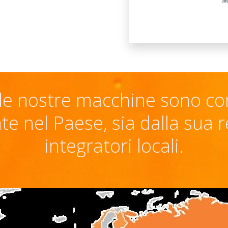
le nostre macchine sono co
 nel Paese, sia dalla sua ret
integratori locali.