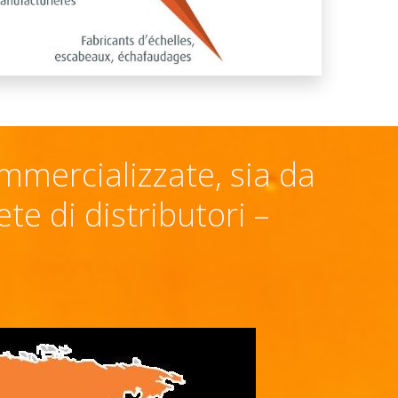
mmercializzate, sia da
e di distributori –