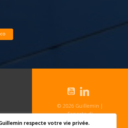
ECO
© 2026 Guillemin |
Esperto di
assemblaggio.
Guillemin respecte votre vie privée.