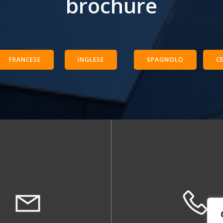
brochure
FRANCESE
INGLESE
SPAGNOLO
C