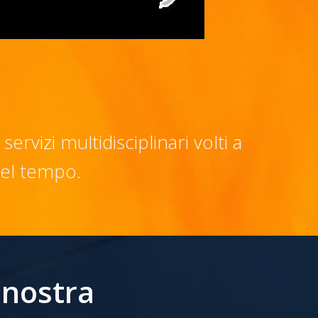
izi multidisciplinari volti a
nel tempo.
 nostra