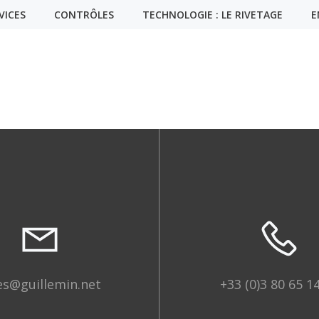
VICES
CONTRÔLES
TECHNOLOGIE : LE RIVETAGE
E
es@guillemin.net
+33 (0)3 80 65 1