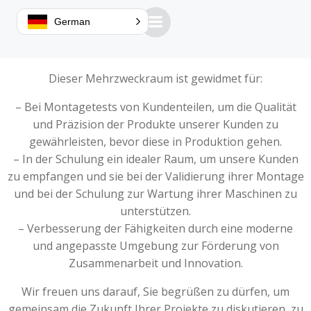
Wir freuen uns, die Eröffnung unseres brandneuen
German
Testraums bekannt zu geben, der auf die Bedürfnisse
unserer Kunden zugeschnitten ist.
Dieser Mehrzweckraum ist gewidmet für:
– Bei Montagetests von Kundenteilen, um die Qualität
und Präzision der Produkte unserer Kunden zu
gewährleisten, bevor diese in Produktion gehen.
– In der Schulung ein idealer Raum, um unsere Kunden
zu empfangen und sie bei der Validierung ihrer Montage
und bei der Schulung zur Wartung ihrer Maschinen zu
unterstützen.
– Verbesserung der Fähigkeiten durch eine moderne
und angepasste Umgebung zur Förderung von
Zusammenarbeit und Innovation.
Wir freuen uns darauf, Sie begrüßen zu dürfen, um
gemeinsam die Zukunft Ihrer Projekte zu diskutieren, zu