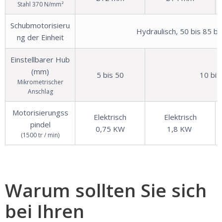
Stahl 370 N/mm²
Schubmotorisieru
Hydraulisch, 50 bis 85 ba
ng der Einheit
Einstellbarer Hub
(mm)
5 bis 50
10 bis
Mikrometrischer
Anschlag
Motorisierungss
Elektrisch
Elektrisch
pindel
0,75 KW
1,8 KW
(1500 tr / min)
Warum sollten Sie sich
bei Ihren