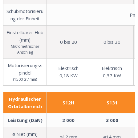
Schubmotorisieru
Pne
ng der Einheit
Einstellbarer Hub
(mm)
0 bis 20
0 bis 30
Mikrometrischer
Anschlag
Motorisierungss
Elektrisch
Elektrisch
pindel
0,18 KW
0,37 KW
(1500 tr / min)
Hydraulischer
S12H
S131
Orbitalbereich
Leistung (DaN)
2 000
3 000
ø Niet (mm)
⌀12 mm
⌀14 mm