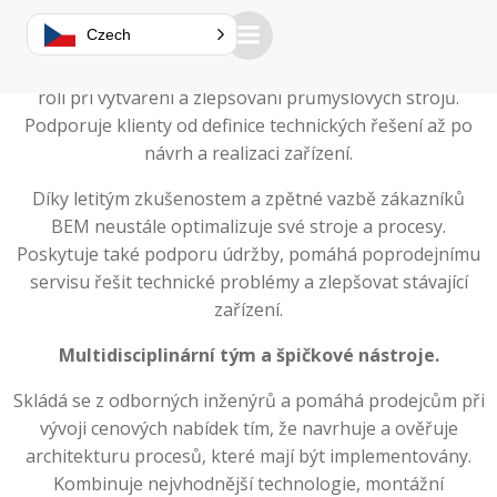
Klíčová role v konstrukci strojů
Czech
Guillemin Mechanical Design Office (BEM) hraje zásadní
roli při vytváření a zlepšování průmyslových strojů.
Podporuje klienty od definice technických řešení až po
návrh a realizaci zařízení.
Díky letitým zkušenostem a zpětné vazbě zákazníků
BEM neustále optimalizuje své stroje a procesy.
Poskytuje také podporu údržby, pomáhá poprodejnímu
servisu řešit technické problémy a zlepšovat stávající
zařízení.
Multidisciplinární tým a špičkové nástroje.
Skládá se z odborných inženýrů a pomáhá prodejcům při
vývoji cenových nabídek tím, že navrhuje a ověřuje
architekturu procesů, které mají být implementovány.
Kombinuje nejvhodnější technologie, montážní