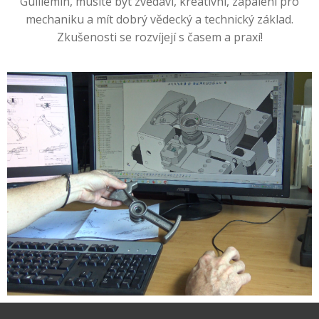
Guillemin, musíte být zvědaví, kreativní, zapálení pro
mechaniku a mít dobrý vědecký a technický základ.
Zkušenosti se rozvíjejí s časem a praxí!