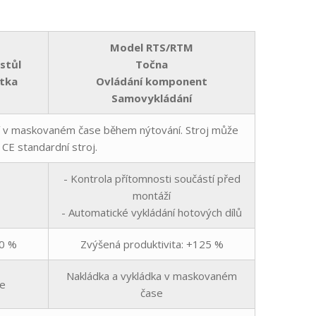
Model RTS/RTM
stůl
Točna
otka
Ovládání komponent
Samovykládání
ní v maskovaném čase během nýtování. Stroj může
. CE standardní stroj.
- Kontrola přítomnosti součástí před
montáží
- Automatické vykládání hotových dílů
00 %
Zvýšená produktivita: +125 %
Nakládka a vykládka v maskovaném
se
čase