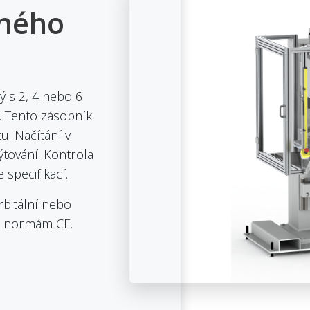
čného
ý s 2, 4 nebo 6
 Tento zásobník
u. Načítání v
ování. Kontrola
specifikací.
rbitální nebo
dá normám CE.