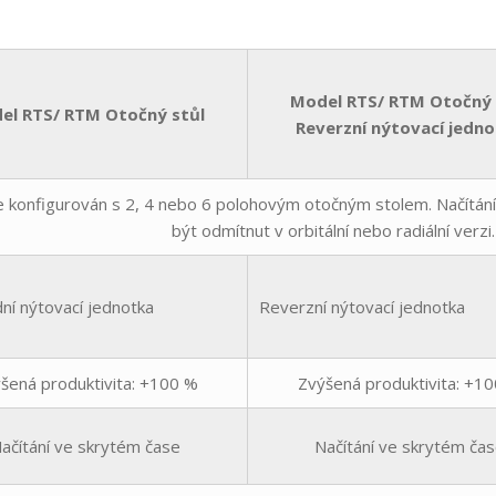
Model RTS/ RTM Otočný 
el RTS/ RTM Otočný stůl
Reverzní nýtovací jedn
je konfigurován s 2, 4 nebo 6 polohovým otočným stolem. Načítá
být odmítnut v orbitální nebo radiální verzi
ní nýtovací jednotka
Reverzní nýtovací jednotka
šená produktivita: +100 %
Zvýšená produktivita: +1
ačítání ve skrytém čase
Načítání ve skrytém ča