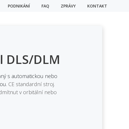
PODNIKÁNÍ
FAQ
ZPRÁVY
KONTAKT
l DLS/DLM
vaný s automatickou nebo
kou.
CE standardní stroj.
dmítnut v orbitální nebo