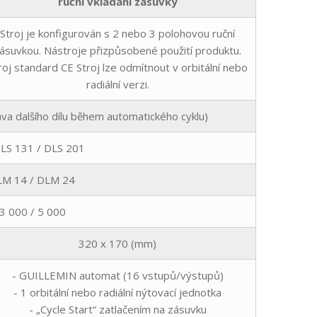
ruční vkládání zásuvky
Stroj je konfigurován s 2 nebo 3 polohovou ruční
ásuvkou. Nástroje přizpůsobené použití produktu.
roj standard CE Stroj lze odmítnout v orbitální nebo
radiální verzi.
ava dalšího dílu během automatického cyklu)
DLS 131 / DLS 201
DLM 14 / DLM 24
 3 000 / 5 000
320 x 170 (mm)
- GUILLEMIN automat (16 vstupů/výstupů)
- 1 orbitální nebo radiální nýtovací jednotka
- „Cycle Start“ zatlačením na zásuvku