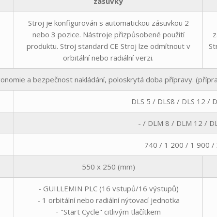
zásuvky
Stroj je konfigurován s automatickou zásuvkou 2
nebo 3 pozice. Nástroje přizpůsobené použití
z
produktu. Stroj standard CE Stroj lze odmítnout v
St
orbitální nebo radiální verzi.
onomie a bezpečnost nakládání, poloskrytá doba přípravy. (přípr
DLS 5 / DLS8 / DLS 12 / 
- / DLM 8 / DLM 12 / 
740 / 1 200 / 1 900 /
550 x 250 (mm)
- GUILLEMIN PLC (16 vstupů/16 výstupů)
- 1 orbitální nebo radiální nýtovací jednotka
- "Start Cycle" citlivým tlačítkem