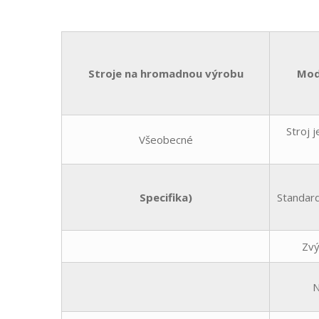
Stroje na hromadnou výrobu
Mod
Stroj 
Všeobecné
Specifika)
Standard
Zvý
N