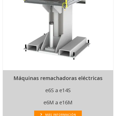
Máquinas remachadoras eléctricas
e6S a e14S
e6M a e16M
MÁS INFORMACIÓN