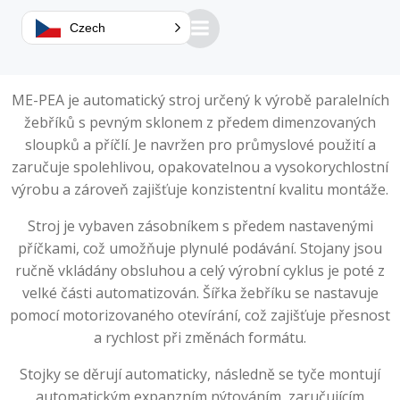
Czech
ME-PEA je automatický stroj určený k výrobě paralelních
žebříků s pevným sklonem z předem dimenzovaných
sloupků a příčlí. Je navržen pro průmyslové použití a
zaručuje spolehlivou, opakovatelnou a vysokorychlostní
výrobu a zároveň zajišťuje konzistentní kvalitu montáže.
Stroj je vybaven zásobníkem s předem nastavenými
příčkami, což umožňuje plynulé podávání. Stojany jsou
ručně vkládány obsluhou a celý výrobní cyklus je poté z
velké části automatizován. Šířka žebříku se nastavuje
pomocí motorizovaného otevírání, což zajišťuje přesnost
a rychlost při změnách formátu.
Stojky se děrují automaticky, následně se tyče montují
automatickým expanzním nýtováním, zaručujícím