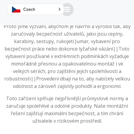
Jednou z našich silných stránek je přesnost a
Czech
opakovatelnost našich strojů.
Proto jsme vyzváni, abychom je navrhli a vyrobili tak, aby
zaručovaly bezpečnost uživatelů, jako jsou cepíny,
karabiny, sestupy, rukojeti Jumar, vybavení pro
bezpečnost práce nebo dokonce lyžařské vázání||Toto
vybavení používané v extrémních podmínkách vyžaduje
mimořádně přesnou a opakovatelnou montáž i ve
velkých sériích, pro zajištění jejich spolehlivosti a
robustnosti||Provedení dbají na to, aby nabízely velkou
odolnost a zároveň zajistily pohodlí a ergonomii.
Toto zařízení splňuje nejpřísnější průmyslové normy a
zaručuje spolehlivé a odolné produkty. Naše montážní
řešení zajišťují maximální bezpečnost, a tím chrání
uživatele v rizikovém prostředí.